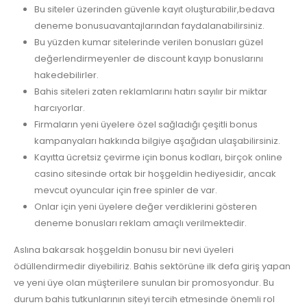
Bu siteler üzerinden güvenle kayıt oluşturabilir,bedava
deneme bonusuavantajlarından faydalanabilirsiniz.
Bu yüzden kumar sitelerinde verilen bonusları güzel
değerlendirmeyenler de discount kayıp bonuslarını
hakedebilirler.
Bahis siteleri zaten reklamlarını hatırı sayılır bir miktar
harcıyorlar.
Firmaların yeni üyelere özel sağladığı çeşitli bonus
kampanyaları hakkında bilgiye aşağıdan ulaşabilirsiniz.
Kayıtta ücretsiz çevirme için bonus kodları, birçok online
casino sitesinde ortak bir hoşgeldin hediyesidir, ancak
mevcut oyuncular için free spinler de var.
Onlar için yeni üyelere değer verdiklerini gösteren
deneme bonusları reklam amaçlı verilmektedir.
Aslına bakarsak hoşgeldin bonusu bir nevi üyeleri
ödüllendirmedir diyebiliriz. Bahis sektörüne ilk defa giriş yapan
ve yeni üye olan müşterilere sunulan bir promosyondur. Bu
durum bahis tutkunlarının siteyi tercih etmesinde önemli rol