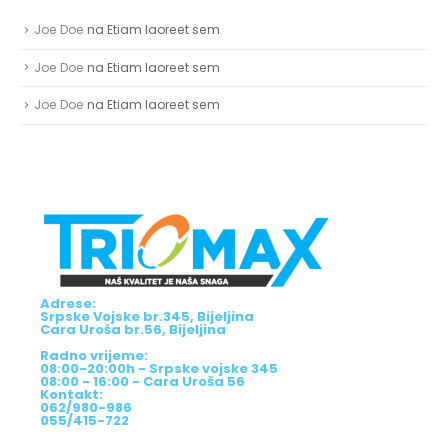
Joe Doe
na
Etiam laoreet sem
Joe Doe
na
Etiam laoreet sem
Joe Doe
na
Etiam laoreet sem
Adrese:
Srpske Vojske br.345, Bijeljina
Cara Uroša br.56, Bijeljina
Radno vrijeme:
08:00-20:00h - Srpske vojske 345
08:00 - 16:00 - Cara Uroša 56
Kontakt:
062/980-986
055/415-722