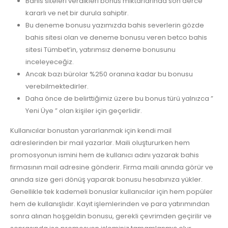
Bahis siteleri verdikleri bonus miktarlarında son derce
kararlı ve net bir durula sahiptir.
Bu deneme bonusu yazımızda bahis severlerin gözde
bahis sitesi olan ve deneme bonusu veren betco bahis
sitesi Tümbet’in, yatırımsız deneme bonusunu
inceleyeceğiz.
Ancak bazı bürolar %250 oranına kadar bu bonusu
verebilmektedirler.
Daha önce de belirttiğimiz üzere bu bonus türü yalnızca ”
Yeni Üye ” olan kişiler için geçerlidir.
Kullanıcılar bonustan yararlanmak için kendi mail
adreslerinden bir mail yazarlar. Maili oluştururken hem
promosyonun ismini hem de kullanıcı adını yazarak bahis
firmasının mail adresine gönderir. Firma maili anında görür ve
anında size geri dönüş yaparak bonusu hesabınıza yükler.
Genellikle tek kademeli bonuslar kullanıcılar için hem popüler
hem de kullanışlıdır. Kayıt işlemlerinden ve para yatırımından
sonra alınan hoşgeldin bonusu, gerekli çevrimden geçirilir ve