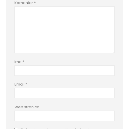
Komentar
*
Ime
*
Email
*
Web stranica