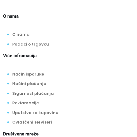
O nama
O nama
Podaci o trgovcu
Više infromacija
Način isporuke
Načini plaćanja
Sigurnost plaćanja
Reklamacije
Uputstvo za kupovinu
Ovlašćeni serviseri
Društvene mreže