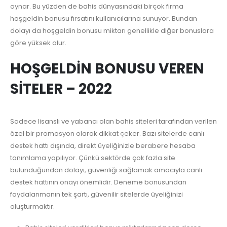
oynar. Bu yüzden de bahis dünyasındaki birçok firma
hoşgeldin bonusu fırsatını kullanıcılarına sunuyor. Bundan
dolayı da hoşgeldin bonusu miktarı genellikle diğer bonuslara
göre yüksek olur.
HOŞGELDİN BONUSU VEREN
SİTELER – 2022
Sadece lisanslı ve yabancı olan bahis siteleri tarafından verilen
özel bir promosyon olarak dikkat çeker. Bazı sitelerde canlı
destek hattı dışında, direkt üyeliğinizle berabere hesaba
tanımlama yapılıyor. Çünkü sektörde çok fazla site
bulunduğundan dolayı, güvenliği sağlamak amacıyla canlı
destek hattının onayı önemlidir. Deneme bonusundan
faydalanmanın tek şartı, güvenilir sitelerde üyeliğinizi
oluşturmaktır.