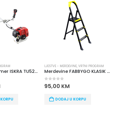
ROGRAM
LJESTVE - MERDEVINE
,
VRTNI PROGRAM
BRENDOVI
,
I
Benzinski trimer ISKRA TU520SEU
Merdevine FABBYGO KLASIK 116
0
out of 5
0
out o
M
95,00
KM
428,0
 KORPU
DODAJ U KORPU
DOD