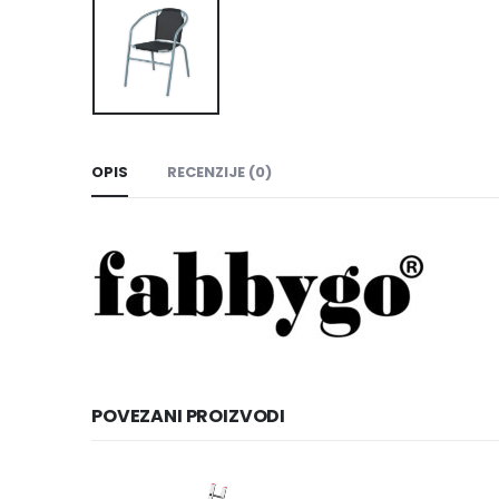
OPIS
RECENZIJE (0)
POVEZANI PROIZVODI