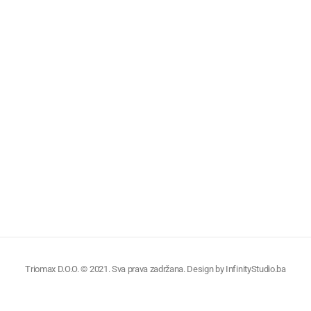
Triomax D.O.O. © 2021. Sva prava zadržana. Design by
InfinityStudio.ba