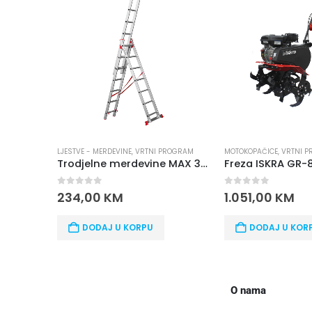
LJESTVE - MERDEVINE
,
VRTNI PROGRAM
MOTOKOPAČICE
,
VRTNI 
Trodjelne merdevine MAX 3X7
Freza ISKRA GR-
0
out of 5
0
out of 5
234,00
KM
1.051,00
KM
DODAJ U KORPU
DODAJ U KOR
O nama