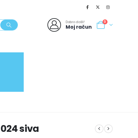
Dobro došli!
0
Moj račun
SVJEŽI POPUSTI
NOVO
062/980-986
024 siva