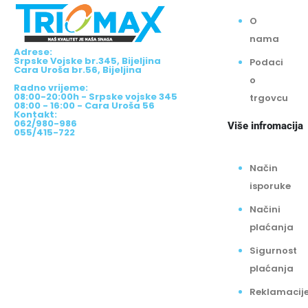
O
nama
Adrese:
Srpske Vojske br.345, Bijeljina
Podaci
Cara Uroša br.56, Bijeljina
o
Radno vrijeme:
08:00-20:00h - Srpske vojske 345
trgovcu
08:00 - 16:00 - Cara Uroša 56
Kontakt:
062/980-986
Više infromacija
055/415-722
Način
isporuke
Načini
plaćanja
Sigurnost
plaćanja
Reklamacij