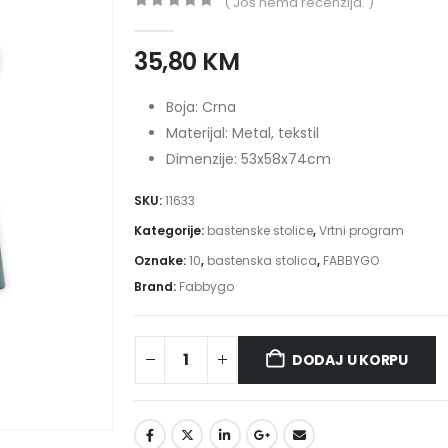
( Još nema recenzija. )
0
out of 5
35,80
KM
Boja: Crna
Materijal: Metal, tekstil
Dimenzije: 53x58x74cm
SKU:
11633
Kategorije:
bastenske stolice
,
Vrtni program
Oznake:
10
,
bastenska stolica
,
FABBYGO
Brand:
Fabbygo
DODAJ U KORPU