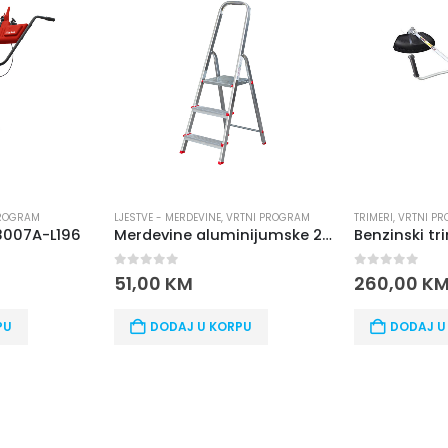
PROGRAM
LJESTVE - MERDEVINE
,
VRTNI PROGRAM
TRIMERI
,
VRTNI P
8007A-L196
Merdevine aluminijumske 2+1
0
out of 5
0
out of 5
51,00
KM
260,00
K
PU
DODAJ U KORPU
DODAJ U