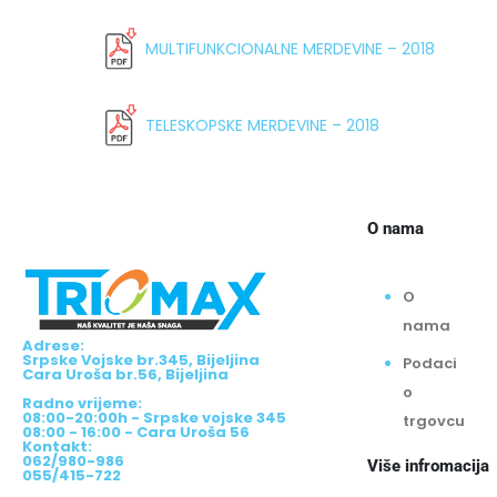
MULTIFUNKCIONALNE MERDEVINE – 2018
TELESKOPSKE MERDEVINE – 2018
O nama
O
nama
Adrese:
Srpske Vojske br.345, Bijeljina
Podaci
Cara Uroša br.56, Bijeljina
o
Radno vrijeme:
08:00-20:00h - Srpske vojske 345
trgovcu
08:00 - 16:00 - Cara Uroša 56
Kontakt:
062/980-986
Više infromacija
055/415-722