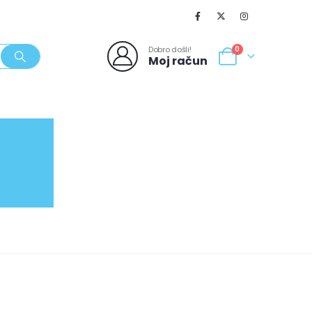
Dobro došli!
0
Moj račun
SVJEŽI POPUSTI
NOVO
062/980-986