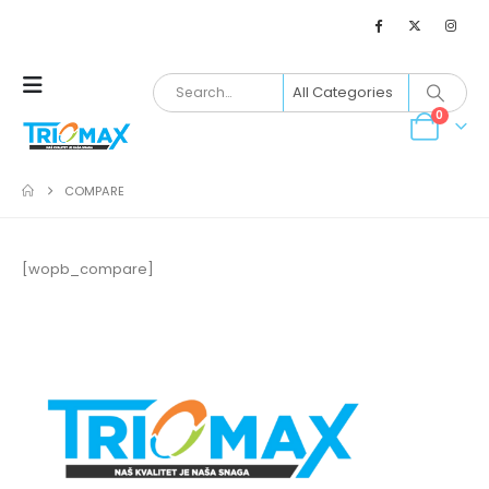
0
COMPARE
[wopb_compare]