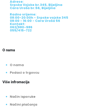
Adrese:
Srpske Vojske br.345, Bijeljina
Cara Uroša br.56, Bijeljina
Radno vrijeme:
08:00-20:00h - Srpske vojske 345
08:00 - 16:00 - Cara Uroša 56
Kontakt:
062/980-986
055/415-722
O nama
O nama
Podaci o trgovcu
Više infromacija
Način isporuke
Načini plaćanja